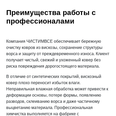
зависимости от происхождения пятна
Преимущества работы с
могут применяться кислородные,
таниновые, протеиновые или
профессионалами
жировыводящие препараты.
После подготовки выполняется обработка
Компания ЧИСТИМВСЕ обеспечивает бережную
ковра на профессиональном
очистку ковров из вискозы, сохранение структуры
оборудовании для сухой и
ворса и защиту от преждевременного износа. Клиент
низковлажностной чистки. Используются
получает чистый, свежий и ухоженный ковер без
деликатные чистящие составы и
риска повреждения дорогостоящего материала.
специализированные машины.
В отличие от синтетических покрытий, вискозный
Если технология предусматривает
ковер плохо переносит избыток влаги.
использование минимального количества
Неправильная влажная обработка может привести к
влаги, изделие помещается в
деформации основы, потере формы, появлению
профессиональную сушильную камеру с
разводов, склеиванию ворса и даже частичному
выцветанию материала. Профессиональная
контролем температуры, влажности и
химчистка выполняется на фабрике с
циркуляции воздуха.