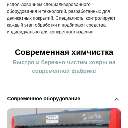
использованием специализированного
После очистки специальные щеточные
оборудования и технологий, разработанных для
машины аккуратно выравнивают волокна,
деликатных покрытий. Специалисты контролируют
возвращают покрытию равномерную
каждый этап обработки и подбирают средства
индивидуально для конкретного изделия.
текстуру и помогают восстановить
характерный шелковистый блеск вискозы.
Современная химчистка
Быстро и бережно чистим ковры на
современной фабрике
Современное оборудование