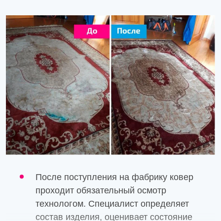
других органических пятен используются протеиновые
препараты. Для удаления жира и маслянистых
загрязнений специалисты применяют
профессиональные обезжиривающие составы с
контролируемым воздействием на волокно.
Хлорсодержащие отбеливатели, сильные щелочи и
большинство бытовых пятновыводителей для вискозы
не применяются, поскольку могут вызвать потерю
блеска, изменение оттенка ворса и повреждение
волокон
Еще одной особенностью является необходимость
сохранения блеска материала. Вискозный ворс
обладает характерным шелковистым эффектом,
который легко потерять при использовании агрессивной
После поступления на фабрику ковер
химии или неподходящих методов обработки. При
проходит обязательный осмотр
необходимости применяются кондиционирующие
технологом. Специалист определяет
составы для деликатного текстиля, которые помогают
состав изделия, оценивает состояние
снизить статическое электричество, смягчают волокна и