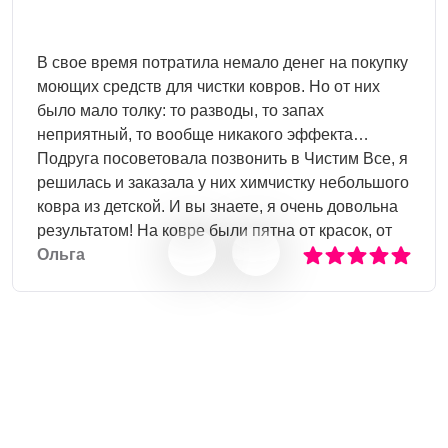
В свое время потратила немало денег на покупку
моющих средств для чистки ковров. Но от них
было мало толку: то разводы, то запах
неприятный, то вообще никакого эффекта…
Подруга посоветовала позвонить в Чистим Все, я
решилась и заказала у них химчистку небольшого
ковра из детской. И вы знаете, я очень довольна
результатом! На ковре были пятна от красок, от
пролитого сока, следы от фломастеров – все
Ольга
отчистили! Теперь собираюсь почистить диван в
гостиной, и конечно же обращусь в Чистим Все!