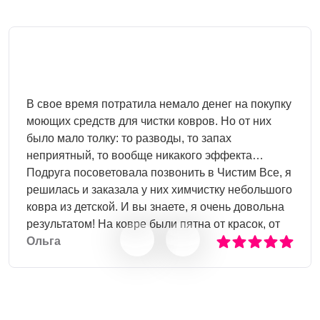
В свое время потратила немало денег на покупку
моющих средств для чистки ковров. Но от них
было мало толку: то разводы, то запах
неприятный, то вообще никакого эффекта…
Подруга посоветовала позвонить в Чистим Все, я
решилась и заказала у них химчистку небольшого
ковра из детской. И вы знаете, я очень довольна
результатом! На ковре были пятна от красок, от
пролитого сока, следы от фломастеров – все
Ольга
отчистили! Теперь собираюсь почистить диван в
гостиной, и конечно же обращусь в Чистим Все!