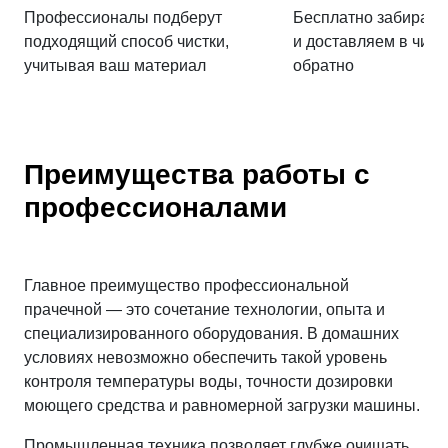
Профессионалы подберут
Бесплатно забираем
сохраняться в ткани и вызывать раздражение
подходящий способ чистки,
и доставляем в чист
кожи.
учитывая ваш материал
обратно
Профессиональная прачечная также помогает
устранять стойкие запахи, которые могут
оставаться после домашней стирки из-за
Преимущества работы с
недостаточной температуры воды или
профессионалами
неправильной сушки.
Отдельное внимание уделяется сохранению
мягкости полотенец и белья. Специальные
Главное преимущество профессиональной
режимы и средства помогают поддерживать
прачечной — это сочетание технологии, опыта и
мягкость ткани и её впитывающие свойства.
специализированного оборудования. В домашних
условиях невозможно обеспечить такой уровень
Большие и объёмные изделия, такие как пледы,
контроля температуры воды, точности дозировки
покрывала и наматрасники, особенно удобно
моющего средства и равномерной загрузки машины.
сдавать в прачечную, поскольку бытовая техника
Промышленная техника позволяет глубже очищать