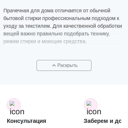
или доставке клиенту.
Прачечная для дома отличается от обычной
бытовой стирки профессиональным подходом к
уходу за текстилем. Для качественной обработки
вещей важно правильно подобрать технику,
режим стирки и моющие средства.
Индивидуальный подбор режима стирки
позволяет учитывать особенности разных тканей.
keyboard_arrow_up
Раскрыть
Хлопковое постельное белье, махровые
полотенца, декоративные ткани и плотные
скатерти обрабатываются в разных программах.
Это помогает эффективно очищать материал и
сохранять структуру волокон.
Полное удаление моющих средств особенно
важно для комфорта и безопасности. При
Консультация
Заберем и дос
бытовой стирке остатки порошка могут