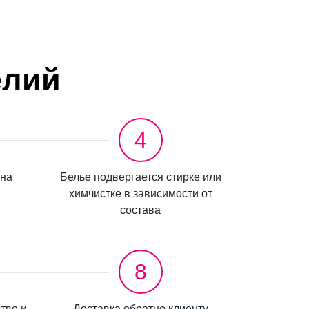
елий
4
тна
Белье подвергается стирке или
химчистке в зависимости от
состава
8
тво и
Доставка обратно клиенту