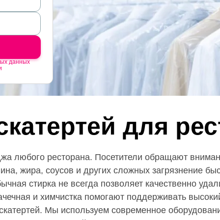
ных данных
и
скатертей для ре
джа любого ресторана. Посетители обращают внимани
вина, жира, соусов и других сложных загрязнение бы
ычная стирка не всегда позволяет качественно удал
ачечная и химчистка помогают поддерживать высокий
скатертей. Мы используем современное оборудован