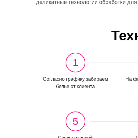
деликатные технологии обработки для 
Тех
1
Согласно графику забираем
На фа
белье от клиента
5
Сушка изделий