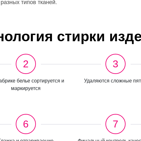
разных типов тканей.
нология стирки изд
2
3
брике белье сортируется и
Удаляются сложные пя
маркируется
6
7
Глажка и отпариваение
Финальный контроль качес