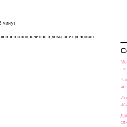
5 минут
С
Ме
со
Ра
ис
Ис
ил
До
сп