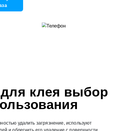
аза
 для клея выбор
пользования
ностью удалить загрязнение, используют
лей и облегчить его удаление с поверхности