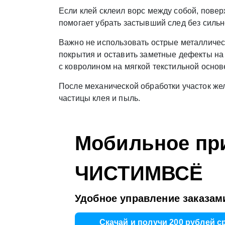
Если клей склеил ворс между собой, повер
помогает убрать застывший след без силь
Важно не использовать острые металличес
покрытия и оставить заметные дефекты на
с ковролином на мягкой текстильной осно
После механической обработки участок же
частицы клея и пыль.
Мобильное пр
ЧИСТИМВСЁ
Удобное управление заказами
Скачай и получи 200 рублей с