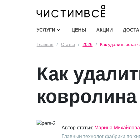
УСЛУГИ
ЦЕНЫ
АКЦИИ
ДОСТА
Главная
/
Статьи
/
2026
/
Как удалить остатк
Как удалит
ковролина
Автор статьи:
Марина Михайлова
Главный технолог фабрики по хи