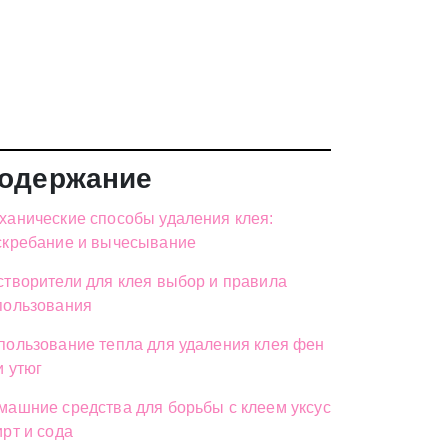
одержание
ханические способы удаления клея:
скребание и вычесывание
створители для клея выбор и правила
пользования
пользование тепла для удаления клея фен
и утюг
машние средства для борьбы с клеем уксус
ирт и сода