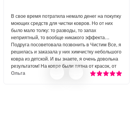
В свое время потратила немало денег на покупку
моющих средств для чистки ковров. Но от них
было мало толку: то разводы, то запах
неприятный, то вообще никакого эффекта…
Подруга посоветовала позвонить в Чистим Все, я
решилась и заказала у них химчистку небольшого
ковра из детской. И вы знаете, я очень довольна
результатом! На ковре были пятна от красок, от
пролитого сока, следы от фломастеров – все
Ольга
отчистили! Теперь собираюсь почистить диван в
гостиной, и конечно же обращусь в Чистим Все!